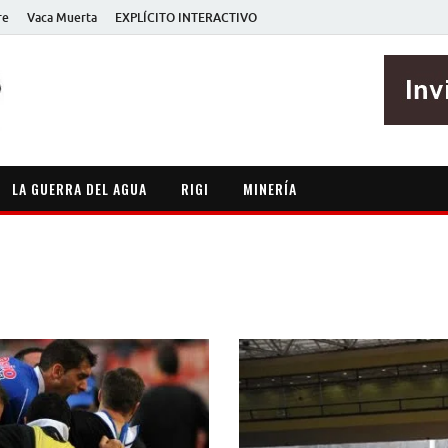
re
Vaca Muerta
EXPLÍCITO INTERACTIVO
EXPLÍCITO
Periodismo sin maripositas
LA GUERRA DEL AGUA
RIGI
MINERÍA