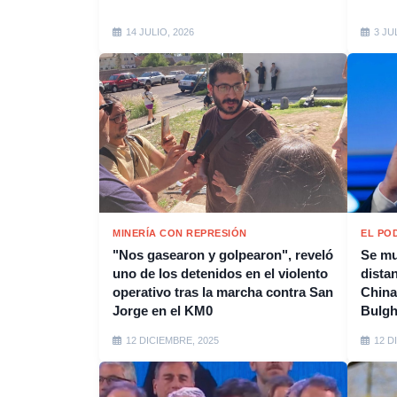
14 JULIO, 2026
3 JU
MINERÍA CON REPRESIÓN
EL PO
"Nos gasearon y golpearon", reveló
Se mu
uno de los detenidos en el violento
distan
operativo tras la marcha contra San
China
Jorge en el KM0
Bulgh
12 DICIEMBRE, 2025
12 D