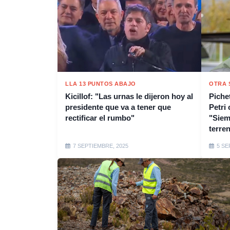
LLA 13 PUNTOS ABAJO
OTRA 
Kicillof: "Las urnas le dijeron hoy al
Piche
presidente que va a tener que
Petri 
rectificar el rumbo"
"Siem
terre
7 SEPTIEMBRE, 2025
5 SE