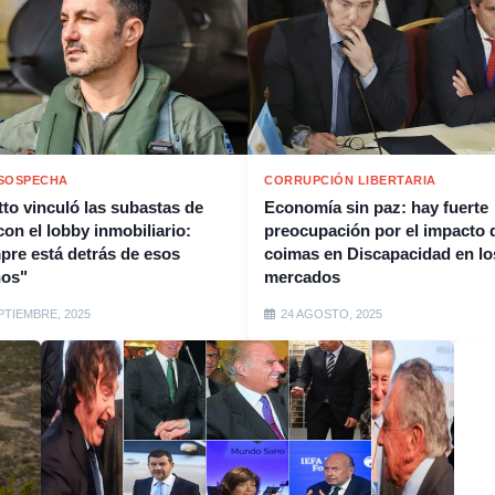
SOSPECHA
CORRUPCIÓN LIBERTARIA
tto vinculó las subastas de
Economía sin paz: hay fuerte
con el lobby inmobiliario:
preocupación por el impacto d
pre está detrás de esos
coimas en Discapacidad en lo
nos"
mercados
PTIEMBRE, 2025
24 AGOSTO, 2025