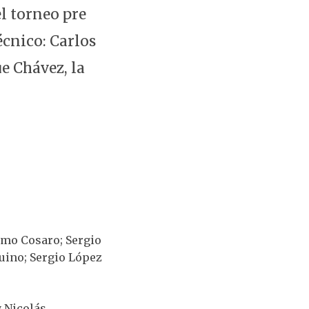
l torneo pre
cnico: Carlos
ue Chávez, la
rmo Cosaro; Sergio
uino; Sergio López
y Nicolás