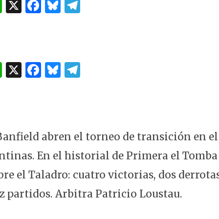
W
X
F
B
T
h
a
lu
el
at
c
es
e
s
e
k
g
A
b
y
ra
W
X
F
B
T
p
o
m
h
a
lu
el
p
o
at
c
es
e
k
s
e
k
g
A
b
y
ra
anfield abren el torneo de transición en el
p
o
m
tinas. En el historial de Primera el Tomba
p
o
re el Taladro: cuatro victorias, dos derrota
k
 partidos. Arbitra Patricio Loustau.