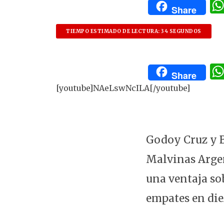
Share
TIEMPO ESTIMADO DE LECTURA: 34 SEGUNDOS
Share
[youtube]NAeLswNcILA[/youtube]
Godoy Cruz y B
Malvinas Argen
una ventaja sob
empates en diez