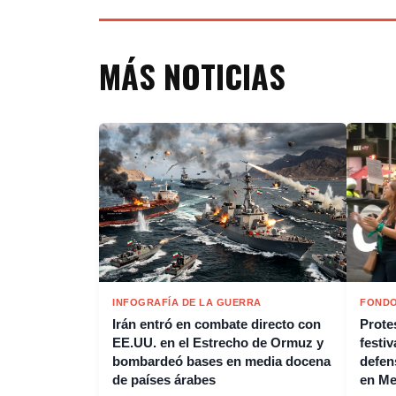
MÁS NOTICIAS
INFOGRAFÍA DE LA GUERRA
FONDO
Irán entró en combate directo con
Protes
EE.UU. en el Estrecho de Ormuz y
festiv
bombardeó bases en media docena
defen
de países árabes
en M