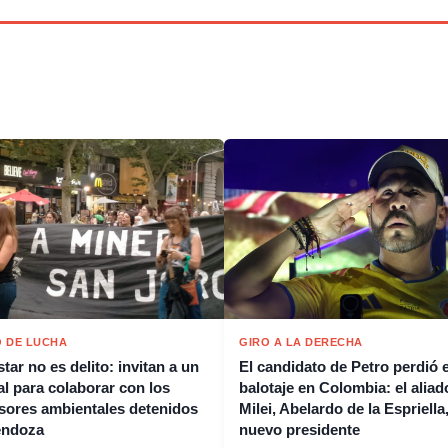
 DE LUCHA
GIRO A LA DERECHA
tar no es delito: invitan a un
El candidato de Petro perdió e
al para colaborar con los
balotaje en Colombia: el aliad
sores ambientales detenidos
Milei, Abelardo de la Espriella,
endoza
nuevo presidente