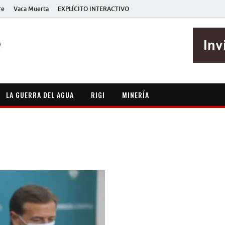
re
Vaca Muerta
EXPLÍCITO INTERACTIVO
EXPLÍCITO
Periodismo sin maripositas
LA GUERRA DEL AGUA
RIGI
MINERÍA