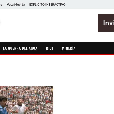
re
Vaca Muerta
EXPLÍCITO INTERACTIVO
EXPLÍCITO
Periodismo sin maripositas
LA GUERRA DEL AGUA
RIGI
MINERÍA