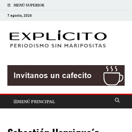
MENÚ SUPERIOR
7 agosto, 2026
EXP
Periodis
sin
mariposit
MENÚ PRINCIPAL