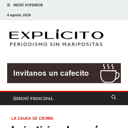
MENÚ SUPERIOR
6 agosto, 2026
EXP
Periodis
sin
mariposit
MENÚ PRINCIPAL
LA CAUSA SE CIERRA