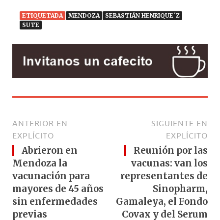
ETIQUETADA
MENDOZA
SEBASTIÁN HENRIQUE´Z
SUTE
ANTERIOR EN
SIGUIENTE EN
EXPLÍCITO
EXPLÍCITO
Abrieron en
Reunión por las
Mendoza la
vacunas: van los
vacunación para
representantes de
mayores de 45 años
Sinopharm,
sin enfermedades
Gamaleya, el Fondo
previas
Covax y del Serum