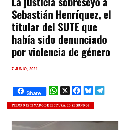
La justicia sobreseyó a
Sebastián Henríquez, el
titular del SUTE que
había sido denunciado
por violencia de género
7 JUNIO, 2021
W
X
F
B
T
Share
h
a
lu
el
at
c
es
e
TIEMPO ESTIMADO DE LECTURA: 25 SEGUNDOS
s
e
k
g
A
b
y
ra