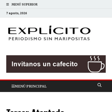
MENÚ SUPERIOR
7 agosto, 2026
EXP
Periodis
sin
mariposit
MENÚ PRINCIPAL