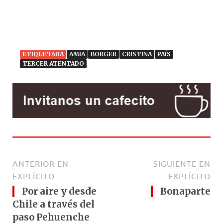
ETIQUETADA
AMIA
BORGER
CRISTINA
PAÍS
TERCER ATENTADO
ANTERIOR EN
SIGUIENTE EN
EXPLÍCITO
EXPLÍCITO
Por aire y desde
Bonaparte
Chile a través del
paso Pehuenche