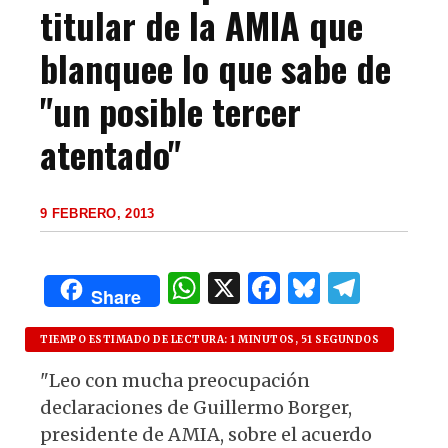
titular de la AMIA que
blanquee lo que sabe de
"un posible tercer
atentado"
9 FEBRERO, 2013
W
X
F
B
T
Share
h
a
lu
el
at
c
es
e
TIEMPO ESTIMADO DE LECTURA: 1 MINUTOS, 51 SEGUNDOS
s
e
k
g
"Leo con mucha preocupación
declaraciones de Guillermo Borger,
A
b
y
ra
presidente de AMIA, sobre el acuerdo