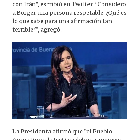
p
o
m
con Irán”, escribió en Twitter. "Considero
p
o
a Borger una persona respetable. ¿Qué es
k
lo que sabe para una afirmación tan
terrible?”, agregó.
La Presidenta afirmó que “el Pueblo
Argentino y la Justicia deben y merecen