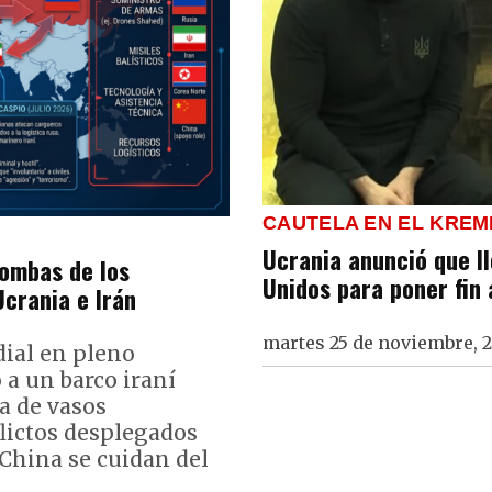
CAUTELA EN EL KREM
Ucrania anunció que l
bombas de los
Unidos para poner fin 
Ucrania e Irán
martes 25 de noviembre, 
ial en pleno
 a un barco iraní
a de vasos
lictos desplegados
 China se cuidan del