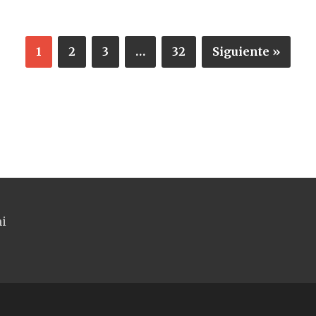
1
2
3
…
32
Siguiente »
ni