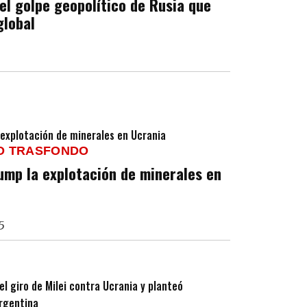
el golpe geopolítico de Rusia que
global
O TRASFONDO
rump la explotación de minerales en
5