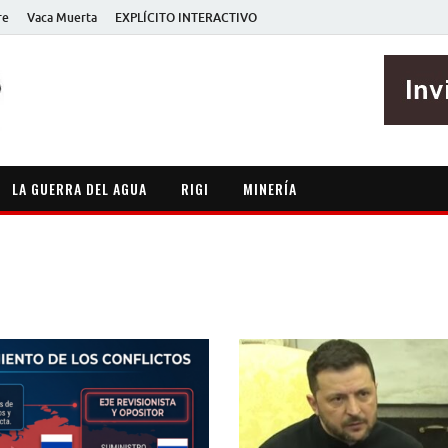
re
Vaca Muerta
EXPLÍCITO INTERACTIVO
EXPLÍCITO
Periodismo sin maripositas
LA GUERRA DEL AGUA
RIGI
MINERÍA