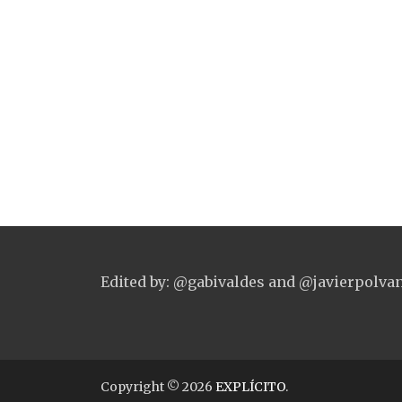
Edited by: @gabivaldes and @javierpolva
Copyright © 2026
EXPLÍCITO
.