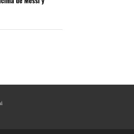
cima de Messi y
ni