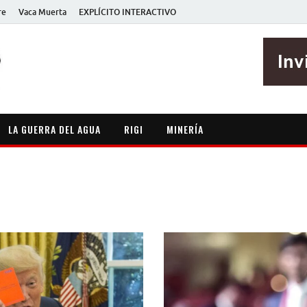
re
Vaca Muerta
EXPLÍCITO INTERACTIVO
EXPLÍCITO
Periodismo sin maripositas
LA GUERRA DEL AGUA
RIGI
MINERÍA