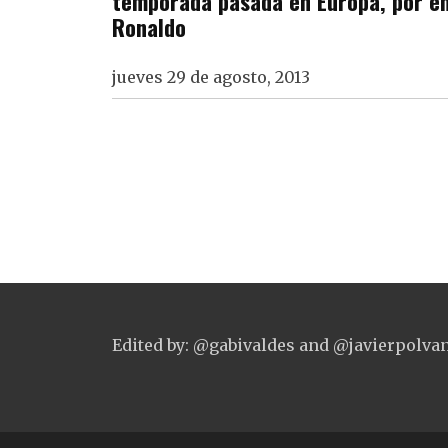
temporada pasada en Europa, por en
Ronaldo
jueves 29 de agosto, 2013
Edited by: @gabivaldes and @javierpolva