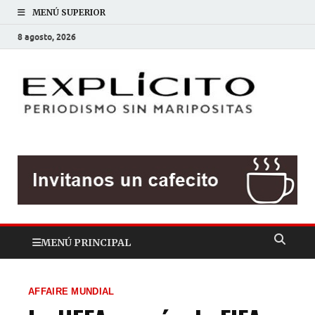
MENÚ SUPERIOR
8 agosto, 2026
EXP
Periodis
sin
mariposit
MENÚ PRINCIPAL
AFFAIRE MUNDIAL