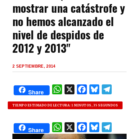
mostrar una catástrofe y
no hemos alcanzado el
nivel de despidos de
2012 y 2013"
2 SEPTIEMBRE, 2014
W
X
F
B
T
Share
h
a
lu
el
at
c
es
e
TIEMPO ESTIMADO DE LECTURA: 1 MINUTOS, 35 SEGUNDOS
s
e
k
g
W
X
F
B
T
A
b
y
ra
Share
h
a
lu
el