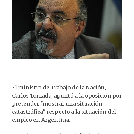
p
o
m
at
c
es
e
p
o
s
e
k
g
k
A
b
y
ra
p
o
m
p
o
k
El ministro de Trabajo de la Nación,
Carlos Tomada, apuntó a la oposición por
pretender "mostrar una situación
catastrófica" respecto a la situación del
empleo en Argentina.