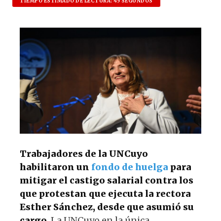
at
c
es
e
TIEMPO ESTIMADO DE LECTURA: 45 SEGUNDOS
s
e
k
g
A
b
y
ra
p
o
m
p
o
k
Trabajadores de la UNCuyo
habilitaron un
fondo de huelga
para
mitigar el castigo salarial contra los
que protestan que ejecuta la rectora
Esther Sánchez, desde que asumió su
cargo
. La UNCuyo en la única