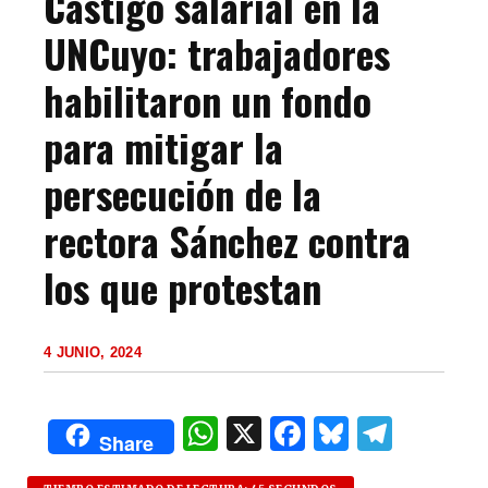
Castigo salarial en la
UNCuyo: trabajadores
habilitaron un fondo
para mitigar la
persecución de la
rectora Sánchez contra
los que protestan
4 JUNIO, 2024
W
X
F
B
T
Share
h
a
lu
el