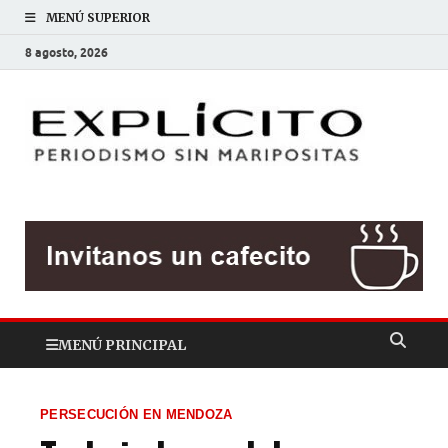
MENÚ SUPERIOR
8 agosto, 2026
EXP
Periodis
sin
mariposit
MENÚ PRINCIPAL
PERSECUCIÓN EN MENDOZA