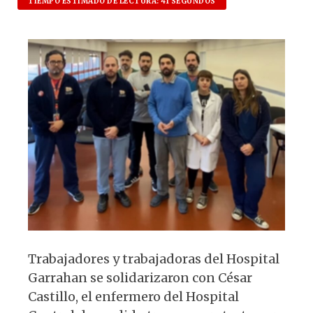
at
c
es
e
TIEMPO ESTIMADO DE LECTURA: 41 SEGUNDOS
s
e
k
g
A
b
y
ra
p
o
m
p
o
k
Trabajadores y trabajadoras del Hospital
Garrahan se solidarizaron con César
Castillo, el enfermero del Hospital