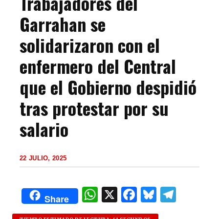
Trabajadores del
Garrahan se
solidarizaron con el
enfermero del Central
que el Gobierno despidió
tras protestar por su
salario
22 JULIO, 2025
W
X
F
B
T
Share
h
a
lu
el