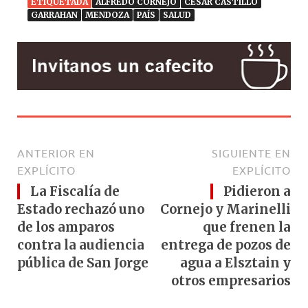
ETIQUETADA
ALFREDO CORNEJO
CÉSAR CASTILLO
GARRAHAN
MENDOZA
PAÍS
SALUD
ANTERIOR EN
SIGUIENTE EN
EXPLÍCITO
EXPLÍCITO
La Fiscalía de
Pidieron a
Estado rechazó uno
Cornejo y Marinelli
de los amparos
que frenen la
contra la audiencia
entrega de pozos de
pública de San Jorge
agua a Elsztain y
otros empresarios