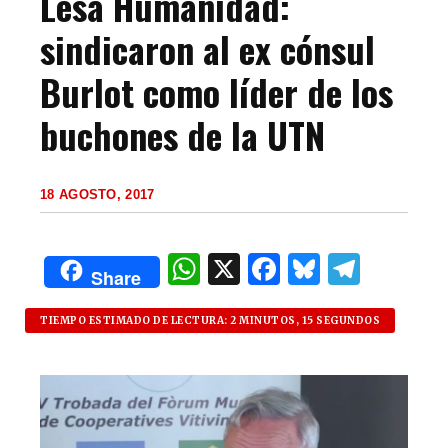
Lesa Humanidad:
sindicaron al ex cónsul
Burlot como líder de los
buchones de la UTN
18 AGOSTO, 2017
W
X
F
B
T
Share
h
a
lu
el
at
c
es
e
TIEMPO ESTIMADO DE LECTURA: 2 MINUTOS, 15 SEGUNDOS
s
e
k
g
A
b
y
ra
p
o
m