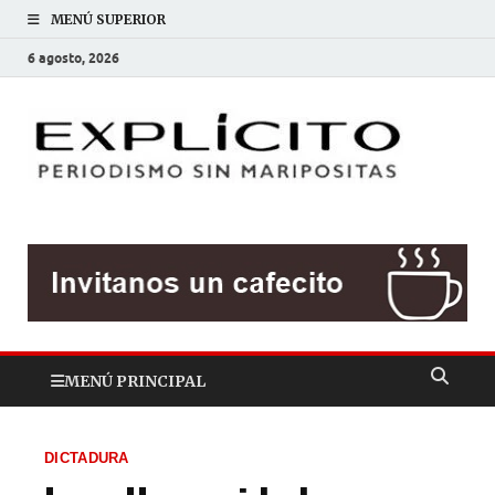
MENÚ SUPERIOR
6 agosto, 2026
EXP
Periodis
sin
mariposit
MENÚ PRINCIPAL
DICTADURA