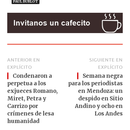
PAUL BURLOT
ANTERIOR EN
SIGUIENTE EN
EXPLÍCITO
EXPLÍCITO
Condenaron a
Semana negra
perpetua a los
para los periodistas
exjueces Romano,
en Mendoza: un
Miret, Petra y
despido en Sitio
Carrizo por
Andino y ocho en
crímenes de lesa
Los Andes
humanidad