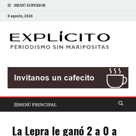
MENÚ SUPERIOR
8 agosto, 2026
EXP
Periodis
sin
mariposit
MENÚ PRINCIPAL
La Lepra le ganó 2 a 0 a