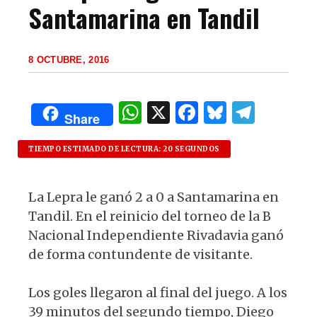
Santamarina en Tandil
8 OCTUBRE, 2016
W
X
F
B
T
Share
h
a
lu
el
at
c
es
e
TIEMPO ESTIMADO DE LECTURA: 20 SEGUNDOS
s
e
k
g
La Lepra le ganó 2 a 0 a Santamarina en
A
b
y
ra
Tandil. En el reinicio del torneo de la B
p
o
m
Nacional Independiente Rivadavia ganó
p
o
de forma contundente de visitante.
k
Los goles llegaron al final del juego. A los
39 minutos del segundo tiempo, Diego