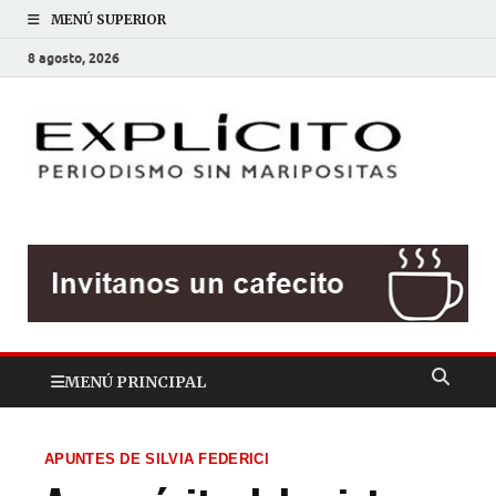
MENÚ SUPERIOR
8 agosto, 2026
EXP
Periodis
sin
mariposit
MENÚ PRINCIPAL
APUNTES DE SILVIA FEDERICI