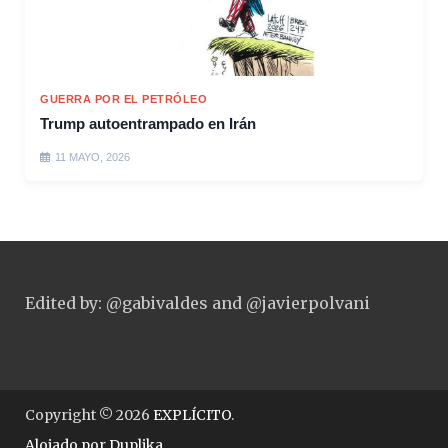
GUERRA POR EL PETRÓLEO
Trump autoentrampado en Irán
11 MAYO, 2026
Edited by: @gabivaldes and @javierpolvani
Copyright © 2026
EXPLÍCITO
.
Alojado por
Duplika