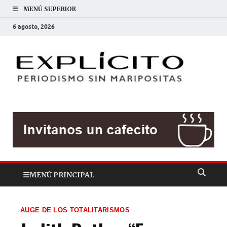
MENÚ SUPERIOR
6 agosto, 2026
EXP
Periodis
sin
mariposit
MENÚ PRINCIPAL
AUGE DE LOS TOTALITARISMOS