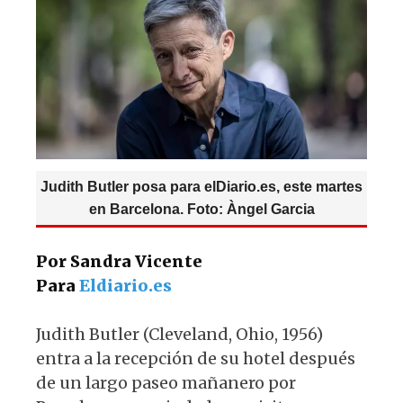
p
o
m
p
o
k
Judith Butler posa para elDiario.es, este martes
en Barcelona. Foto: Àngel Garcia
Por Sandra Vicente
Para
Eldiario.es
Judith Butler (Cleveland, Ohio, 1956)
entra a la recepción de su hotel después
de un largo paseo mañanero por