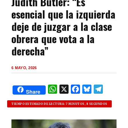
Judith Butler: “Es
esencial que la izquierda
deje de juzgar a la clase
obrera que vota a la
derecha”
6 MAYO, 2026
W
X
F
B
T
Share
h
a
lu
el
at
c
es
e
TIEMPO ESTIMADO DE LECTURA: 7 MINUTOS, 8 SEGUNDOS
s
e
k
g
A
b
y
ra