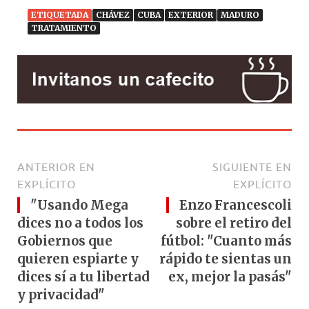
ETIQUETADA
CHÁVEZ
CUBA
EXTERIOR
MADURO
TRATAMIENTO
ANTERIOR EN
SIGUIENTE EN
EXPLÍCITO
EXPLÍCITO
"Usando Mega
Enzo Francescoli
dices no a todos los
sobre el retiro del
Gobiernos que
fútbol: "Cuanto más
quieren espiarte y
rápido te sientas un
dices sí a tu libertad
ex, mejor la pasás"
y privacidad"