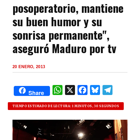
posoperatorio, mantiene
su buen humor y su
sonrisa permanente",
aseguró Maduro por tv
20 ENERO, 2013
W
X
F
B
T
Share
h
a
lu
el
at
c
es
e
TIEMPO ESTIMADO DE LECTURA: 1 MINUTOS, 30 SEGUNDOS
s
e
k
g
A
b
y
ra