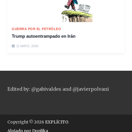
GUERRA POR EL PETRÓLEO
Trump autoentrampado en Irán
11 MAYO, 2026
Edited by: @gabivaldes and @javierpolvani
Copyright © 2026
EXPLÍCITO
.
Alojado por
Duplika