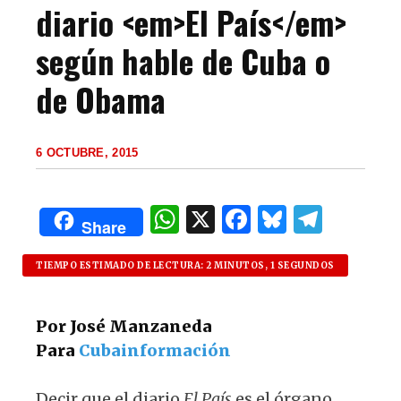
diario <em>El País</em>
según hable de Cuba o
de Obama
6 OCTUBRE, 2015
W
X
F
B
T
Share
h
a
lu
el
at
c
es
e
TIEMPO ESTIMADO DE LECTURA: 2 MINUTOS, 1 SEGUNDOS
s
e
k
g
Por José Manzaneda
A
b
y
ra
Para
Cubainformación
p
o
m
p
o
Decir que el diario
El País
es el órgano