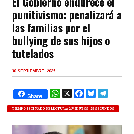
El Gobierno endurece el
punitivismo: penalizará a
las familias por el
bullying de sus hijos o
tutelados
30 SEPTIEMBRE, 2025
W
X
F
B
T
Share
h
a
lu
el
at
c
es
e
TIEMPO ESTIMADO DE LECTURA: 2 MINUTOS, 28 SEGUNDOS
s
e
k
g
A
b
y
ra