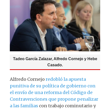
p
o
m
p
o
k
Tadeo García Zalazar, Alfredo Cornejo y Hebe
Casado.
Alfredo Cornejo
redobló la apuesta
punitiva de su política de gobierno con
el envío de una reforma del Código de
Contravenciones que propone penalizar
a las familias
con trabajo cominutario y