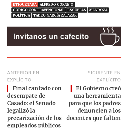
ETIQUETADA
ALFREDO CORNEJO
CÓDIGO CONTRAVENCIONAL
ESCUELAS
MENDOZA
POLÍTICA
TADEO GARCÍA ZALAZAR
ANTERIOR EN
SIGUIENTE EN
EXPLÍCITO
EXPLÍCITO
Final cantado con
El Gobierno creó
desempate de
una herramienta
Casado: el Senado
para que los padres
legalizó la
denuncien a los
precarización de los
docentes que falten
empleados públicos