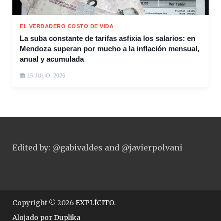
EL VERDADERO COSTO DE VIDA
La suba constante de tarifas asfixia los salarios: en
Mendoza superan por mucho a la inflación mensual,
anual y acumulada
15 JULIO, 2026
Edited by: @gabivaldes and @javierpolvani
Copyright © 2026
EXPLÍCITO
.
Alojado por
Duplika