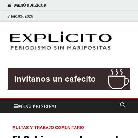
MENÚ SUPERIOR
7 agosto, 2026
EXP
Periodis
sin
mariposit
MENÚ PRINCIPAL
MULTAS Y TRABAJO COMUNITARIO