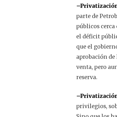
–Privatización
parte de Petrob
públicos cerca
el déficit públ
que el gobierno
aprobación de 
venta, pero aun
reserva.
–Privatización
privilegios, so
Sino que los b