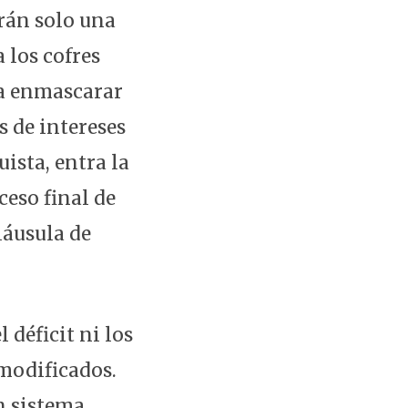
rán solo una
 los cofres
 a enmascarar
s de intereses
ista, entra la
eso final de
láusula de
 déficit ni los
 modificados.
n sistema