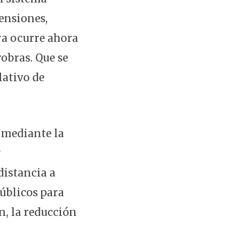
ensiones,
ya ocurre ahora
robras. Que se
lativo de
, mediante la
y
distancia a
públicos para
n, la reducción