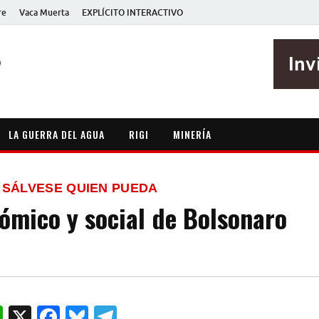
re
Vaca Muerta
EXPLÍCITO INTERACTIVO
EXPLÍCITO
Periodismo sin maripositas
LA GUERRA DEL AGUA
RIGI
MINERÍA
 SÁLVESE QUIEN PUEDA
nómico y social de Bolsonaro
W
X
F
B
T