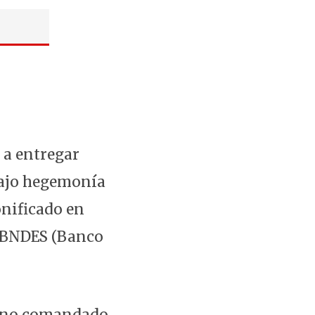
 a entregar
 bajo hegemonía
onificado en
l BNDES (Banco
ierno comandado