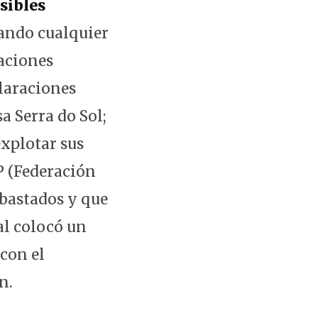
sibles
nando cualquier
laciones
laraciones
a Serra do Sol;
xplotar sus
P (Federación
ubastados y que
al colocó un
con el
n.