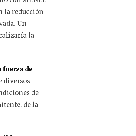
 la reducción
ivada. Un
calizaría la
 fuerza de
e diversos
ndiciones de
itente, de la