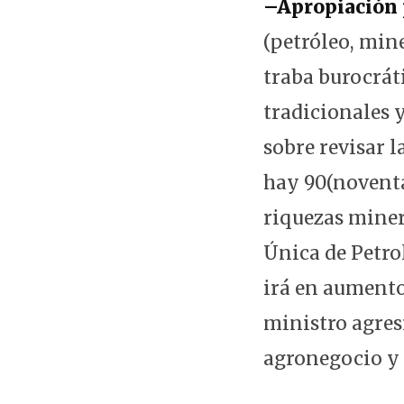
–Apropiación p
(petróleo, mine
traba burocrát
tradicionales 
sobre revisar 
hay 90(noventa
riquezas miner
Única de Petrol
irá en aumento
ministro agres
agronegocio y l