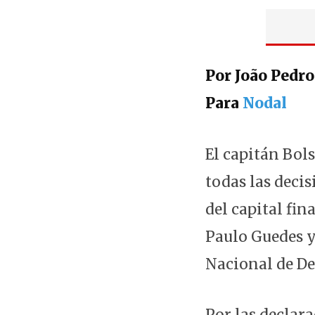
Por João Pedro
Para
Nodal
El capitán Bol
todas las deci
del capital fin
Paulo Guedes y
Nacional de De
Por las declar