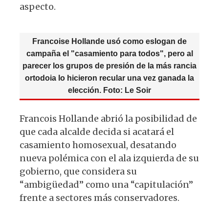
p
o
m
aspecto.
p
o
k
Francoise Hollande usó como eslogan de
campaña el "casamiento para todos", pero al
parecer los grupos de presión de la más rancia
ortodoia lo hicieron recular una vez ganada la
elección. Foto: Le Soir
Francois Hollande abrió la posibilidad de
que cada alcalde decida si acatará el
casamiento homosexual, desatando
nueva polémica con el ala izquierda de su
gobierno, que considera su
“ambigüedad” como una “capitulación”
frente a sectores más conservadores.