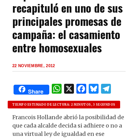
recapituló en uno de sus
principales promesas de
campaña: el casamiento
entre homosexuales
22 NOVIEMBRE, 2012
W
X
F
B
T
Share
h
a
lu
el
at
c
es
e
TIEMPO ESTIMADO DE LECTURA: 2 MINUTOS, 3 SEGUNDOS
s
e
k
g
Francois Hollande abrió la posibilidad de
que cada alcalde decida si adhiere o no a
A
b
y
ra
una virtual ley de igualdad en ese