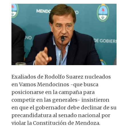
s
e
k
g
A
b
y
ra
p
o
m
p
o
k
Exaliados de Rodolfo Suarez nucleados
en Vamos Mendocinos -que busca
posicionarse en la campaña para
competir en las generales- insistieron
en que el gobernador debe declinar de su
precandidatura al senado nacional por
violar la Constitución de Mendoza.