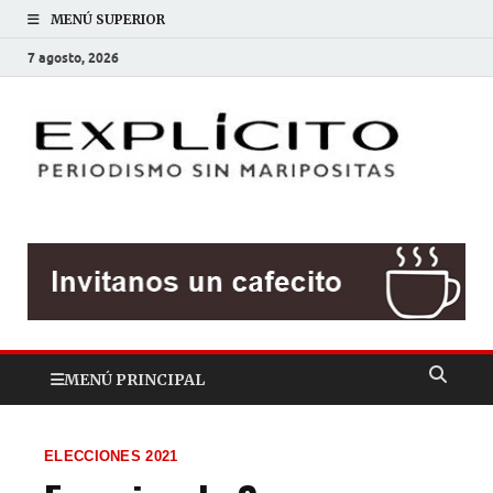
MENÚ SUPERIOR
7 agosto, 2026
EXP
Periodis
sin
mariposit
MENÚ PRINCIPAL
ELECCIONES 2021