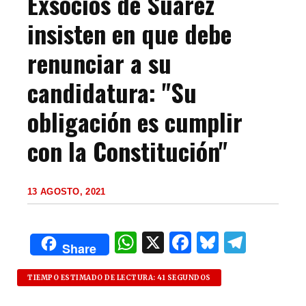
Exsocios de Suarez
insisten en que debe
renunciar a su
candidatura: "Su
obligación es cumplir
con la Constitución"
13 AGOSTO, 2021
W
X
F
B
T
Share
h
a
lu
el
at
c
es
e
TIEMPO ESTIMADO DE LECTURA: 41 SEGUNDOS