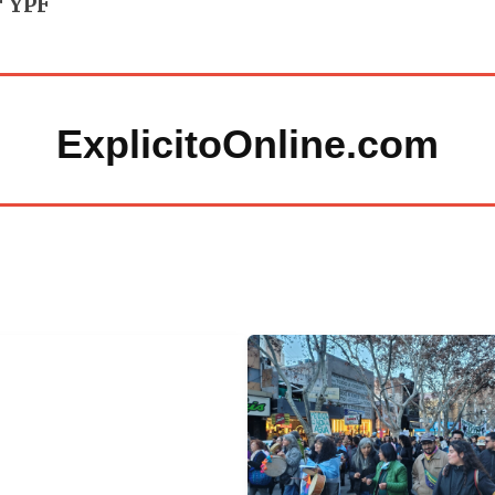
r YPF
ExplicitoOnline.com