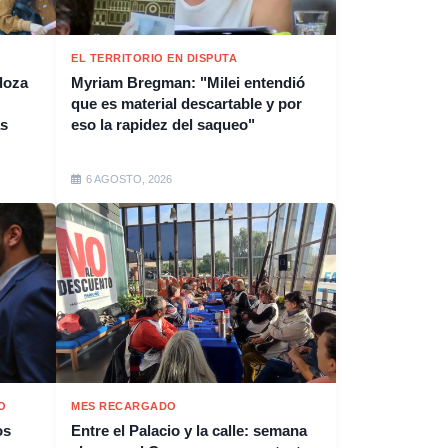
EL TERRITORIO EN DISPUTA
doza
Myriam Bregman: "Milei entendió
que es material descartable y por
as
eso la rapidez del saqueo"
6 AGOSTO, 2026
O
MES RECARGADO
os
Entre el Palacio y la calle: semana