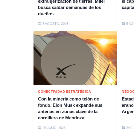
extranjerización de tierras, Milei
el cap
busca saldar demandas de los
capit
dueños
5 AGOSTO, 2026
5 AG
CONECTIVIDAD ESTRATÉGICA
NEGOC
Con la minería como telón de
Estad
fondo, Elon Musk expande sus
arance
antenas en zonas clave de la
Argen
cordillera de Mendoza
26 JULIO, 2026
24 J