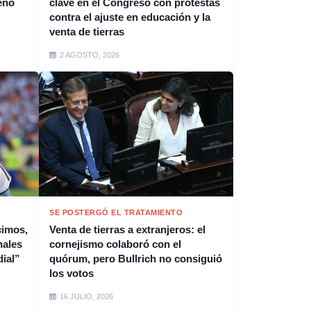
eno
clave en el Congreso con protestas
contra el ajuste en educación y la
venta de tierras
2 AGOSTO, 2026
SE POSTERGÓ EL TRATAMIENTO
cimos,
Venta de tierras a extranjeros: el
nales
cornejismo colaboró con el
ial”
quórum, pero Bullrich no consiguió
los votos
16 JULIO, 2026