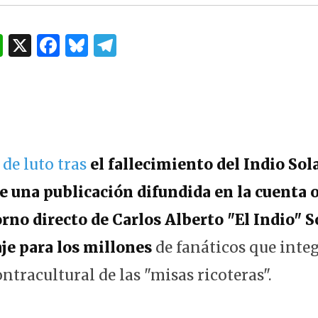
W
X
F
B
T
h
a
lu
el
at
c
es
e
s
e
k
g
A
b
y
ra
p
o
m
 de luto tras
el fallecimiento del Indio Sola
p
o
 una publicación difundida en la cuenta of
k
orno directo de Carlos Alberto "El Indio" S
je para los millones
de fanáticos que integ
tracultural de las "misas ricoteras".