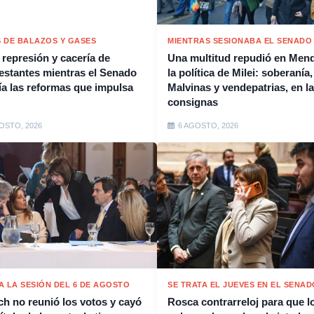
 DE BALAZOS Y GASES
MIENTRAS SESIONABA EL SENADO
 represión y cacería de
Una multitud repudió en Men
estantes mientras el Senado
la política de Milei: soberanía,
ía las reformas que impulsa
Malvinas y vendepatrias, en l
consignas
OSTO, 2026
6 AGOSTO, 2026
A LA SESIÓN DEL 6 DE AGOSTO
SE TRATA EL JUEVES EN EL SENAD
ich no reunió los votos y cayó
Rosca contrarreloj para que l