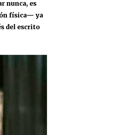
ar nunca, es
ón física— ya
s del escrito