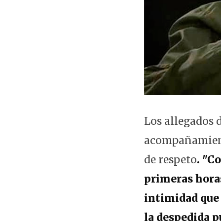
Los allegados d
acompañamiento
de respeto
. "C
primeras horas
intimidad que 
la despedida p