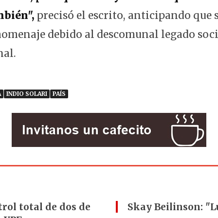
mbién",
precisó el escrito, anticipando que
homenaje debido al descomunal legado socia
nal.
A
INDIO SOLARI
PAÍS
rol total de dos de
Skay Beilinson: "L