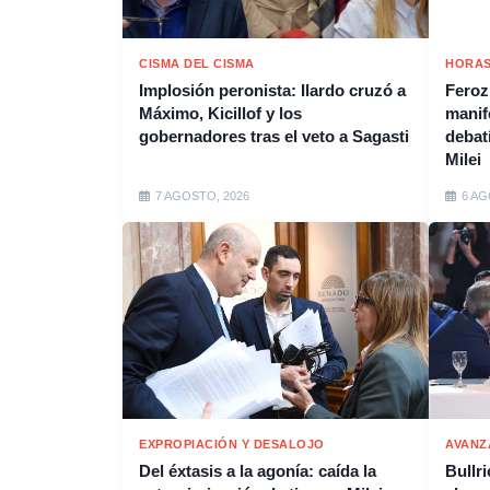
CISMA DEL CISMA
HORAS
Implosión peronista: Ilardo cruzó a
Feroz
Máximo, Kicillof y los
manif
gobernadores tras el veto a Sagasti
debat
Milei
7 AGOSTO, 2026
6 AG
EXPROPIACIÓN Y DESALOJO
AVANZ
Del éxtasis a la agonía: caída la
Bullr