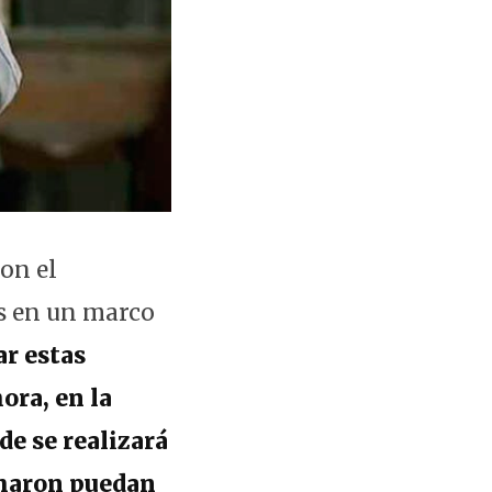
ron el
s en un marco
r estas
ora, en la
e se realizará
 amaron puedan