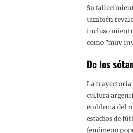
Su fallecimient
también revalor
incluso mientr
como "muy inv
De los sóta
La trayectoria 
cultura argent
emblema del ro
estadios de fú
fenómeno popul