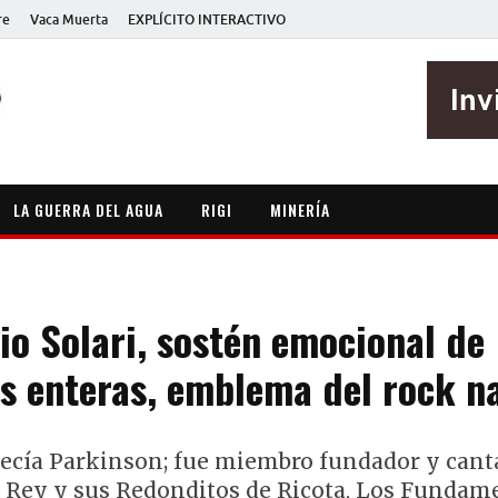
re
Vaca Muerta
EXPLÍCITO INTERACTIVO
EXPLÍCITO
Periodismo sin maripositas
LA GUERRA DEL AGUA
RIGI
MINERÍA
io Solari, sostén emocional de
s enteras, emblema del rock n
decía Parkinson; fue miembro fundador y cant
 Rey y sus Redonditos de Ricota, Los Fundame