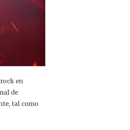
l rock en
mal de
te, tal como