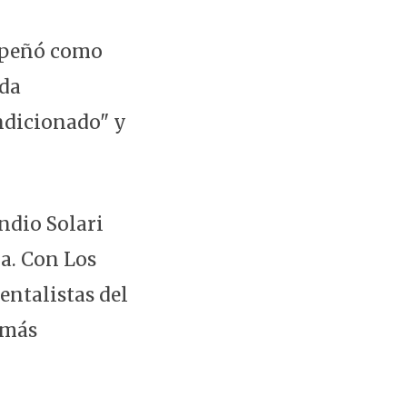
empeñó como
ada
ndicionado" y
ndio Solari
a. Con Los
entalistas del
 más