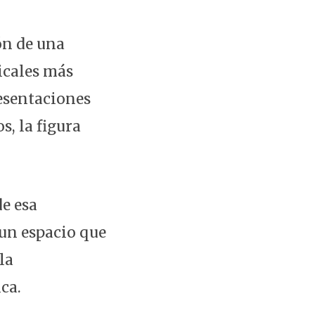
ón de una
icales más
resentaciones
s, la figura
e esa
 un espacio que
la
ca.