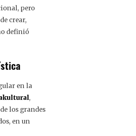
cional, pero
de crear,
o definió
ística
gular en la
akultural
,
 de los grandes
dos, en un