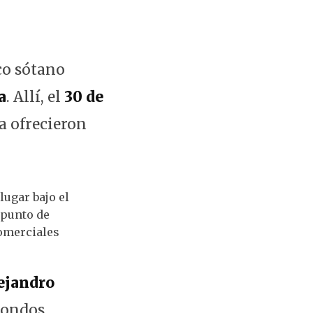
ico sótano
a
. Allí, el
30 de
ta ofrecieron
lugar bajo el
 punto de
comerciales
lejandro
dondos