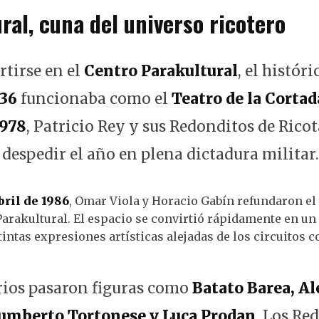
ral, cuna del universo ricotero
rtirse en el
Centro Parakultural
, el histór
336
funcionaba como el
Teatro de la Cortad
1978
, Patricio Rey y sus Redonditos de Rico
 despedir el año en plena dictadura militar.
bril de 1986
, Omar Viola y Horacio Gabín refundaron el 
arakultural. El espacio se convirtió rápidamente en un
intas expresiones artísticas alejadas de los circuitos 
rios pasaron figuras como
Batato Barea, A
Humberto Tortonese y Luca Prodan
. Los Re