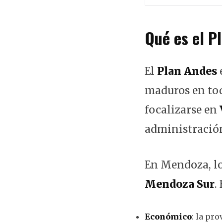
Qué es el P
El
Plan Andes
maduros en todo
focalizarse en
administració
En Mendoza, lo
Mendoza Sur
.
Económico
: la pr