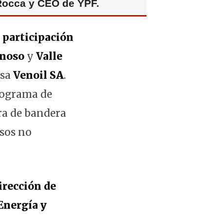
 Rocca y CEO de YPF.
 participación
unoso
y
Valle
esa
Venoil SA
.
programa de
ra de bandera
rsos no
irección de
Energía y