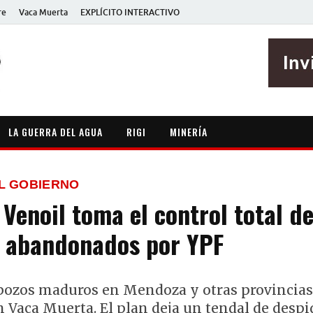
re
Vaca Muerta
EXPLÍCITO INTERACTIVO
EXPLÍCITO
Periodismo sin maripositas
LA GUERRA DEL AGUA
RIGI
MINERÍA
L GOBIERNO
Venoil toma el control total de
 abandonados por YPF
ozos maduros en Mendoza y otras provincias
 Vaca Muerta. El plan deja un tendal de despi