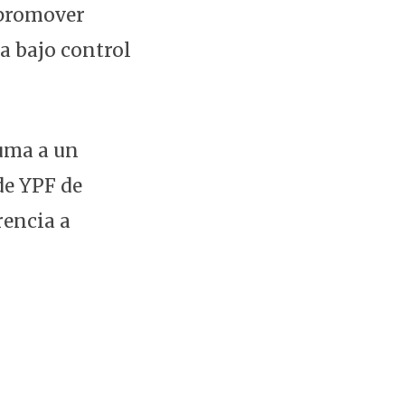
 promover
a bajo control
suma a un
 de YPF de
rencia a