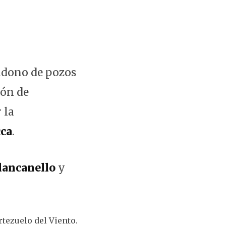
ndono de pozos
ión de
 la
cca
.
lancanello
y
rtezuelo del Viento.