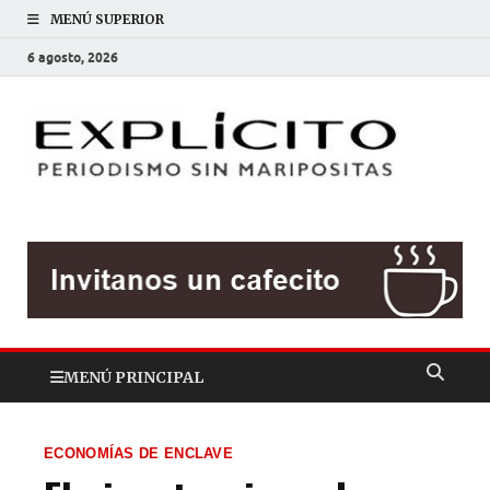
MENÚ SUPERIOR
6 agosto, 2026
EXP
Periodis
sin
mariposit
MENÚ PRINCIPAL
ECONOMÍAS DE ENCLAVE