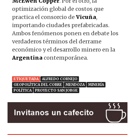
McEwen Copper
. Por el otro, la
optimización global de costos que
practica el consorcio de
Vicuña
,
importando ciudades prefabricadas.
Ambos fenómenos ponen en debate los
verdaderos términos del derrame
económico y el desarrollo minero en la
Argentina
contemporánea.
ETIQUETADA
ALFREDO CORNEJO
GEOPOLÍTICA DEL COBRE
MENDOZA
MINERÍA
POLÍTICA
PROYECTO SAN JORGE