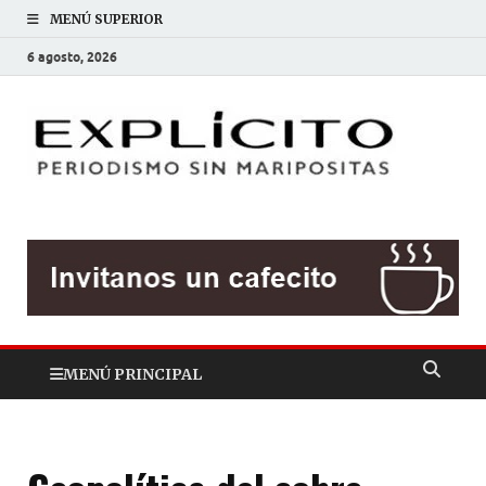
MENÚ SUPERIOR
6 agosto, 2026
EXP
Periodis
sin
mariposit
MENÚ PRINCIPAL