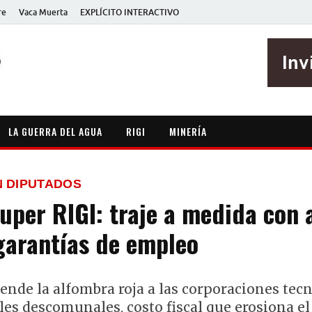
re
Vaca Muerta
EXPLÍCITO INTERACTIVO
EXPLÍCITO
Periodismo sin maripositas
LA GUERRA DEL AGUA
RIGI
MINERÍA
N DIPUTADOS
uper RIGI: traje a medida con 
 garantías de empleo
iende la alfombra roja a las corporaciones tecn
ales descomunales, costo fiscal que erosiona el