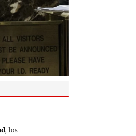
ad
, los