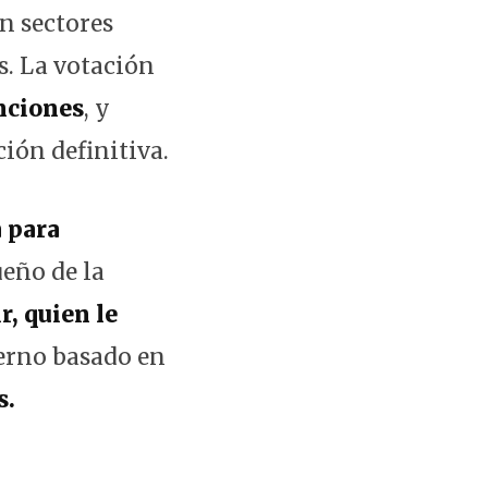
n sectores
s. La votación
enciones
, y
ción definitiva.
a para
ueño de la
r, quien le
ierno basado en
s.