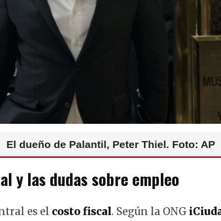
El dueño de Palantil, Peter Thiel. Foto: AP
cal y las dudas sobre empleo
ntral es el
costo fiscal
. Según la ONG
iCiud