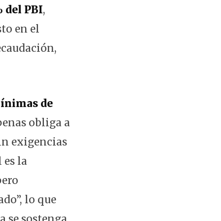
 del PBI
,
to en el
recaudación,
mínimas de
apenas obliga a
in exigencias
 es la
pero
do”, lo que
ra se sostenga