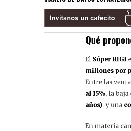
Qué propone
El
Súper RIGI
e
millones por 
Entre las venta
al 15%
, la baja
años)
, y una
co
En materia cam