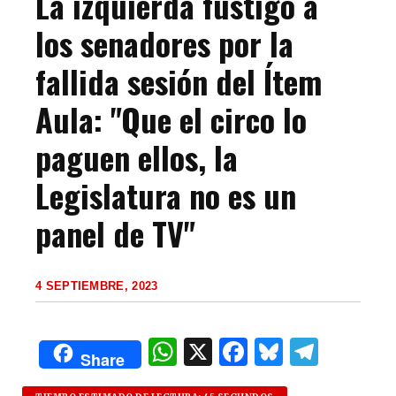
La izquierda fustigó a
los senadores por la
fallida sesión del Ítem
Aula: "Que el circo lo
paguen ellos, la
Legislatura no es un
panel de TV"
4 SEPTIEMBRE, 2023
W
X
F
B
T
Share
h
a
lu
el