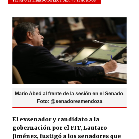
at
c
es
e
TIEMPO ESTIMADO DE LECTURA: 45 SEGUNDOS
s
e
k
g
A
b
y
ra
p
o
m
p
o
k
Mario Abed al frente de la sesión en el Senado.
Foto: @senadoresmendoza
El exsenador y candidato a la
gobernación por el FIT, Lautaro
Jiménez, fustigó a los senadores que