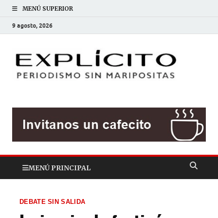
MENÚ SUPERIOR
9 agosto, 2026
EXP
Periodis
sin
mariposit
MENÚ PRINCIPAL
DEBATE SIN SALIDA