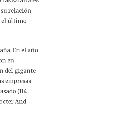
ias salariales
 su relación
 el último
aña. En el año
ron en
ón del gigante
las empresas
asado (114
rocter And