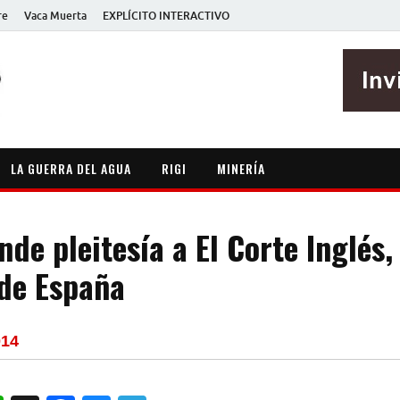
re
Vaca Muerta
EXPLÍCITO INTERACTIVO
EXPLÍCITO
Periodismo sin maripositas
LA GUERRA DEL AGUA
RIGI
MINERÍA
nde pleitesía a El Corte Inglés,
de España
014