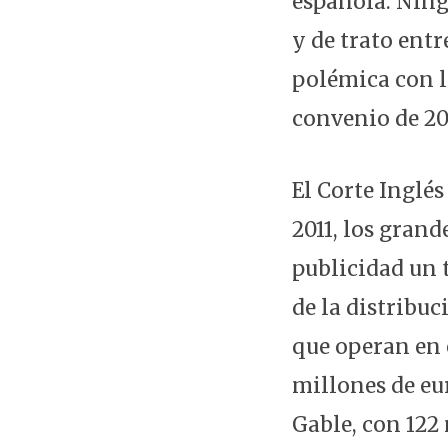
española. Ning
y de trato ent
polémica con lo
convenio de 201
El Corte Inglé
2011, los grand
publicidad un t
de la distribu
que operan en e
millones de eu
Gable, con 122 