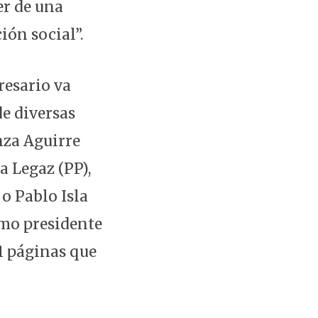
er de una
ión social”.
resario va
de diversas
nza Aguirre
a Legaz (PP),
o Pablo Isla
omo presidente
11 páginas que