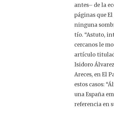
antes– de la e
páginas que El
ninguna sombra
tío. “Astuto, i
cercanos le mos
artículo titul
Isidoro Álvare
Areces, en El P
estos casos: “Á
una España emp
referencia en s