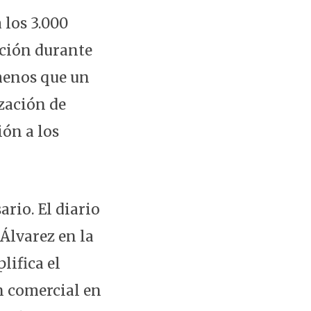
 los 3.000
ución durante
 menos que un
ización de
ión a los
ario. El diario
Álvarez en la
lifica el
n comercial en