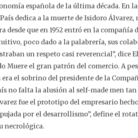
conomía española de la última década. En la
 País dedica a la muerte de Isidoro Álvarez
 desde que en 1952 entró en la compañía 
ntuitivo, poco dado a la palabrería, sus col
traban un respeto casi reverencial”, dice El
ado Muere el gran patrón del comercio. A pe
z era el sobrino del presidente de la Comp
aís no falta la alusión al self-made men ta
lvarez fue el prototipo del empresario hech
ujada por el desarrollismo”, define el rotat
u necrológica.