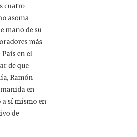
s cuatro
, no asoma
de mano de su
aboradores más
 País en el
sar de que
añía, Ramón
n manida en
o a sí mismo en
ivo de