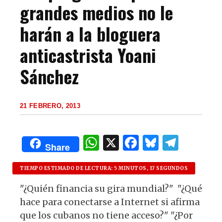
grandes medios no le
harán a la bloguera
anticastrista Yoani
Sánchez
21 FEBRERO, 2013
W
X
F
B
T
Share
h
a
lu
el
at
c
es
e
TIEMPO ESTIMADO DE LECTURA: 5 MINUTOS, 17 SEGUNDOS
s
e
k
g
"¿Quién financia su gira mundial?" "¿Qué
hace para conectarse a Internet si afirma
A
b
y
ra
que los cubanos no tiene acceso?" "¿Por