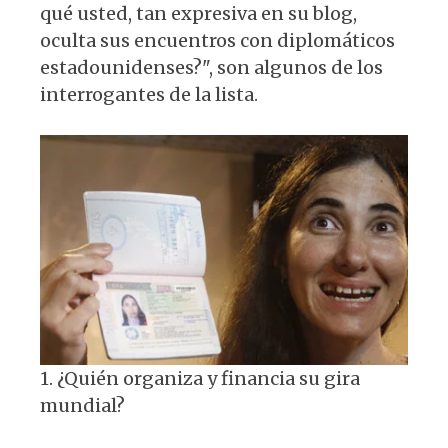
p
o
m
qué usted, tan expresiva en su blog,
p
o
oculta sus encuentros con diplomáticos
k
estadounidenses?", son algunos de los
interrogantes de la lista.
1. ¿Quién organiza y financia su gira
mundial?