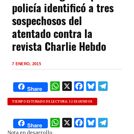
policía identificó a tres
sospechosos del
atentado contra la
revista Charlie Hebdo
7 ENERO, 2015
W
X
F
B
T
Share
h
a
lu
el
at
c
es
e
TIEMPO ESTIMADO DE LECTURA: 32 SEGUNDOS
s
e
k
g
W
X
F
B
T
A
b
y
ra
Share
h
a
lu
el
Nota en desarrollo