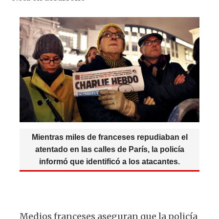
p
o
m
at
c
es
e
p
o
s
e
k
g
k
A
b
y
ra
p
o
m
p
o
k
Mientras miles de franceses repudiaban el
atentado en las calles de París, la policía
informó que identificó a los atacantes.
Medios franceses aseguran que la policía