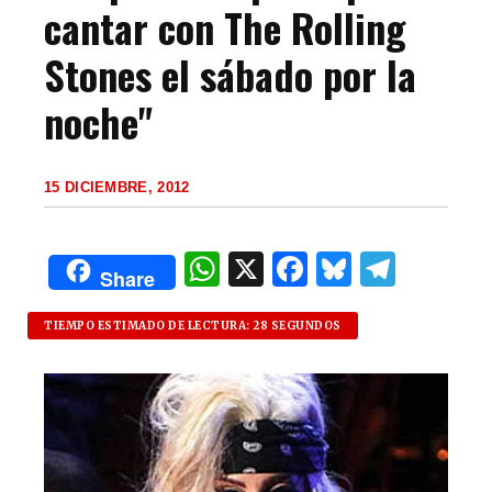
cantar con The Rolling
Stones el sábado por la
noche"
15 DICIEMBRE, 2012
W
X
F
B
T
Share
h
a
lu
el
at
c
es
e
TIEMPO ESTIMADO DE LECTURA: 28 SEGUNDOS
s
e
k
g
A
b
y
ra
p
o
m
p
o