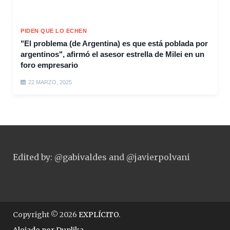
PIDEN QUE LO ECHEN
"El problema (de Argentina) es que está poblada por
argentinos", afirmó el asesor estrella de Milei en un
foro empresario
22 MARZO, 2025
Edited by: @gabivaldes and @javierpolvani
Copyright © 2026
EXPLÍCITO
.
Alojado por
Duplika