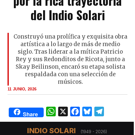
por la rica trayectoria
del Indio Solari
Construyó una prolífica y exquisita obra
artística a lo largo de más de medio
siglo. Tras liderar a la mítica Patricio
Rey y sus Redonditos de Ricota, junto a
Skay Beilinson, encaró su etapa solista
respaldada con una selección de
músicos.
11 JUNIO, 2026
W
X
F
B
T
Share
h
a
lu
el
at
c
es
e
TIEMPO ESTIMADO DE LECTURA: 0 SEGUNDOS