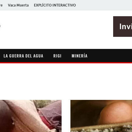
re
Vaca Muerta
EXPLÍCITO INTERACTIVO
EXPLÍCITO
Periodismo sin maripositas
LA GUERRA DEL AGUA
RIGI
MINERÍA