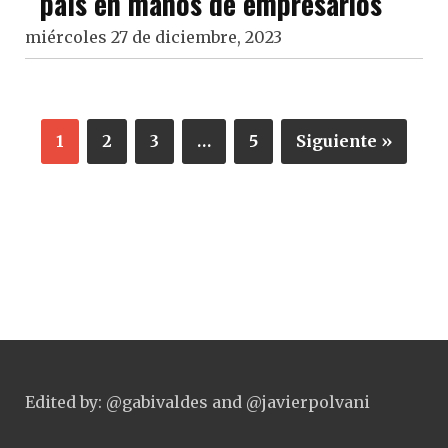
país en manos de empresarios
miércoles 27 de diciembre, 2023
1
2
3
…
5
Siguiente »
Edited by: @gabivaldes and @javierpolvani