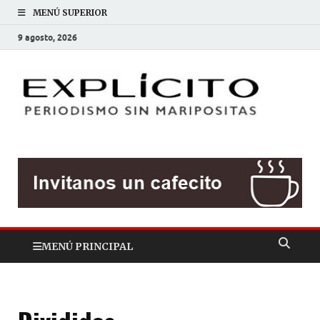
MENÚ SUPERIOR
9 agosto, 2026
EXP
Periodis
sin
mariposit
MENÚ PRINCIPAL