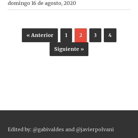
domingo 16 de agosto, 2020
« Anterior
1
2
3
4
Siguiente »
Edited by: @gabivaldes and @javierpolvani