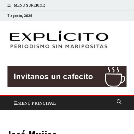
MENÚ SUPERIOR
7 agosto, 2026
EXP
Periodis
sin
mariposit
MENÚ PRINCIPAL