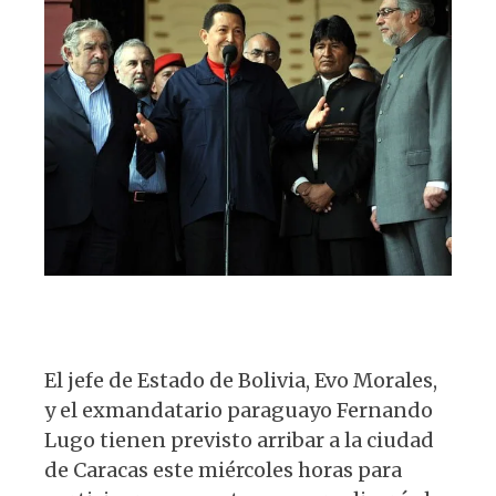
p
o
m
p
o
k
El jefe de Estado de Bolivia, Evo Morales,
y el exmandatario paraguayo Fernando
Lugo tienen previsto arribar a la ciudad
de Caracas este miércoles horas para