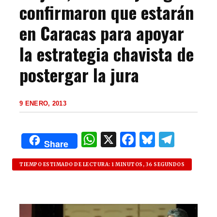
confirmaron que estarán
en Caracas para apoyar
la estrategia chavista de
postergar la jura
9 ENERO, 2013
W
X
F
B
T
Share
h
a
lu
el
at
c
es
e
TIEMPO ESTIMADO DE LECTURA: 1 MINUTOS, 36 SEGUNDOS
s
e
k
g
A
b
y
ra