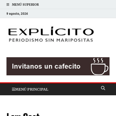
MENÚ SUPERIOR
9 agosto, 2026
EXP
Periodis
sin
mariposit
MENÚ PRINCIPAL