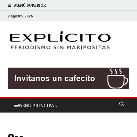
MENÚ SUPERIOR
9 agosto, 2026
EXP
Periodis
sin
mariposit
MENÚ PRINCIPAL