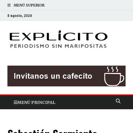
MENÚ SUPERIOR
8 agosto, 2026
EXP
Periodis
sin
mariposit
MENÚ PRINCIPAL