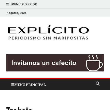
MENÚ SUPERIOR
7 agosto, 2026
EXP
Periodis
sin
mariposit
MENÚ PRINCIPAL