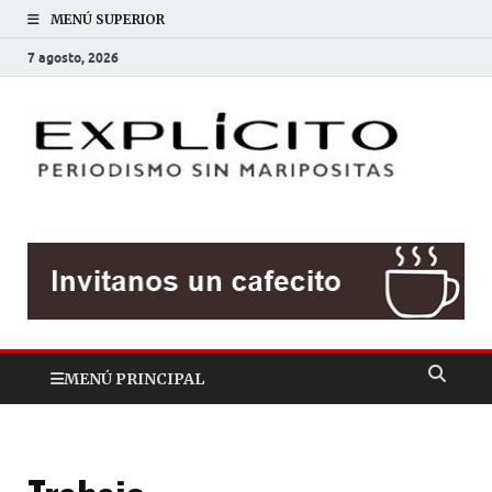
MENÚ SUPERIOR
7 agosto, 2026
EXP
Periodis
sin
mariposit
MENÚ PRINCIPAL