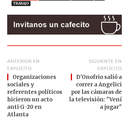
TRABAJO
ANTERIOR EN
SIGUIENTE EN
EXPLÍCITO
EXPLÍCITO
Organizaciones
D'Onofrio salió a
sociales y
correr a Angelici
referentes políticos
por las cámaras de
hicieron un acto
la televisión: "Vení
anti G-20 en
a jugar"
Atlanta