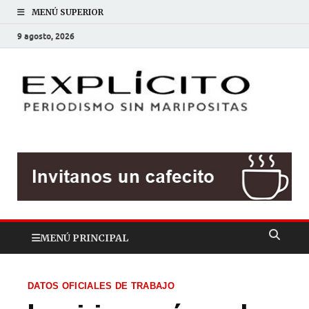
MENÚ SUPERIOR
9 agosto, 2026
EXP
Periodis
sin
mariposit
MENÚ PRINCIPAL
DATOS OFICIALES DE TRABAJO