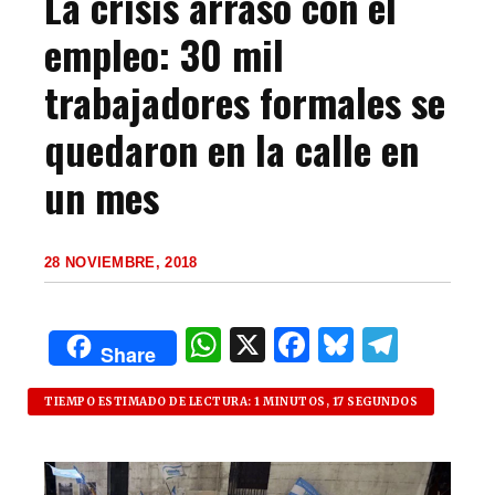
La crisis arrasó con el
empleo: 30 mil
trabajadores formales se
quedaron en la calle en
un mes
28 NOVIEMBRE, 2018
W
X
F
B
T
Share
h
a
lu
el
at
c
es
e
TIEMPO ESTIMADO DE LECTURA: 1 MINUTOS, 17 SEGUNDOS
s
e
k
g
A
b
y
ra