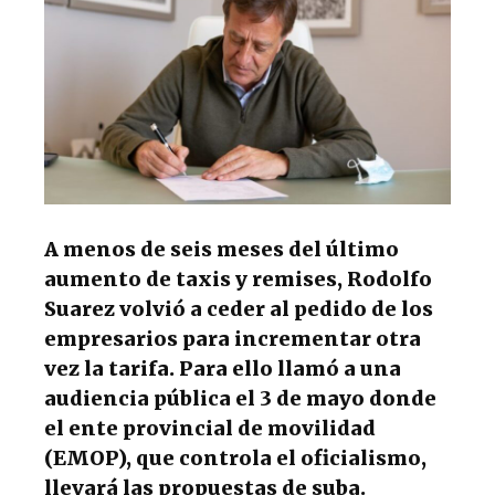
p
o
m
p
o
k
A menos de seis meses del último
aumento de taxis y remises, Rodolfo
Suarez volvió a ceder al pedido de los
empresarios para incrementar otra
vez la tarifa. Para ello llamó a una
audiencia pública el 3 de mayo donde
el ente provincial de movilidad
(EMOP), que controla el oficialismo,
llevará las propuestas de suba.