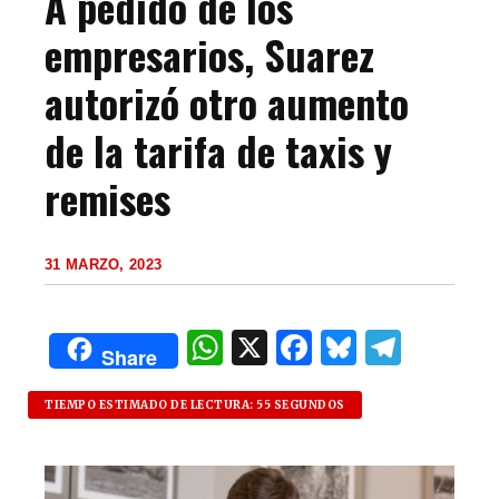
A pedido de los
empresarios, Suarez
autorizó otro aumento
de la tarifa de taxis y
remises
31 MARZO, 2023
W
X
F
B
T
Share
h
a
lu
el
at
c
es
e
TIEMPO ESTIMADO DE LECTURA: 55 SEGUNDOS
s
e
k
g
A
b
y
ra