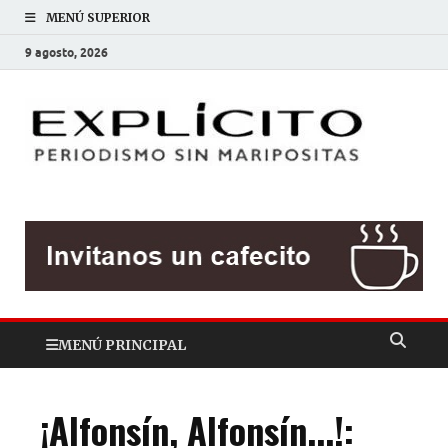
MENÚ SUPERIOR
9 agosto, 2026
EXP
Periodis
sin
mariposit
MENÚ PRINCIPAL
¡Alfonsín, Alfonsín...!: