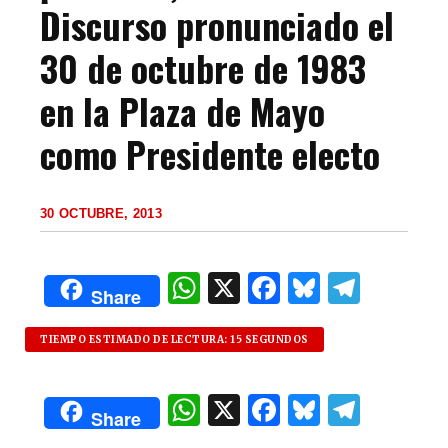
Discurso pronunciado el
30 de octubre de 1983
en la Plaza de Mayo
como Presidente electo
30 OCTUBRE, 2013
W
X
F
B
T
Share
h
a
lu
el
at
c
es
e
TIEMPO ESTIMADO DE LECTURA: 15 SEGUNDOS
s
e
k
g
W
X
F
B
T
A
b
y
ra
Share
h
a
lu
el